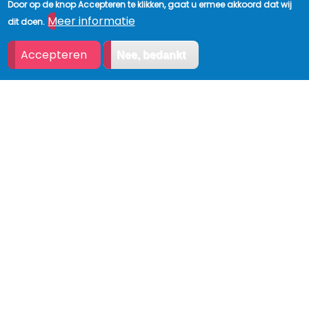
Door op de knop Accepteren te klikken, gaat u ermee akkoord dat wij
Meer informatie
dit doen.
Accepteren
Nee, bedankt
Welkom
slot777
slot gacor 4d
slot dana
slot gacor maxwin
slot gacor 88
raja slot
slot bet 200